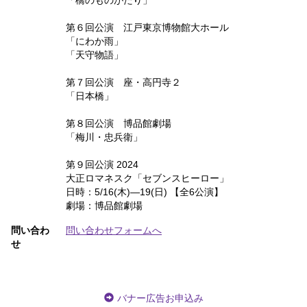
「橋のものがたり」
第６回公演 江戸東京博物館大ホール
「にわか雨」
「天守物語」
第７回公演 座・高円寺２
「日本橋」
第８回公演 博品館劇場
「梅川・忠兵衛」
第９回公演 2024
大正ロマネスク「セブンスヒーロー」
日時：5/16(木)―19(日) 【全6公演】
劇場：博品館劇場
問い合わ
問い合わせフォームへ
せ
バナー広告お申込み