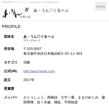
団体WEBサイトシステム - powered by
CoRich舞台芸術！-
T
menu
あ・うん♡ぐるーぷ
o
g
g
l
PROFILE
e
n
団体名
あ・うん♡ぐるーぷ
a
アウングループ
v
所在地
〒103-0007
i
東京都中央区日本橋浜町3−20−11−903
g
a
カテゴリ
演劇
t
i
公式URL
http://aun-heart.com
o
n
設立
2017年
受賞歴
メンバー
さとうしょう、西崎緑、大竹一重、まるのめぐみ、藤
間秀曄、佐々木健、璃娃、平間靖彦