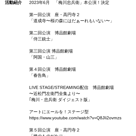
活動紹介
2023年6月 「梅川忠兵衛」本公演！決定
第一回公演 座・高円寺２
「道成寺〜桜の森にはだぁーれもいない〜」
第二回公演 博品館劇場
「侍三銃士」
第三回公演 博品館劇場
「阿国・山三」
第４回公演 博品館劇場
「春告鳥」
LIVE STAGE/STREAMING配信 博品館劇場
〜近松門左衛門全集より〜
｢梅川・忠兵衛 ダイジェスト版」
アートにエールを！ステージ型
https://www.youtube.com/watch?v=Q8JIi2ovmzs
第５回公演 座・高円寺２